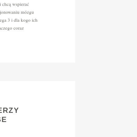
i chcą wspierać
kcjonowaniu mózgu
ga 3 i dla kogo ich
laczego coraz
ERZY
SE