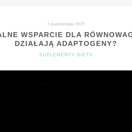
3 października 2025
ALNE WSPARCIE DLA RÓWNOWAGI
DZIAŁAJĄ ADAPTOGENY?
KATEGORIE
SUPLEMENTY DIETY