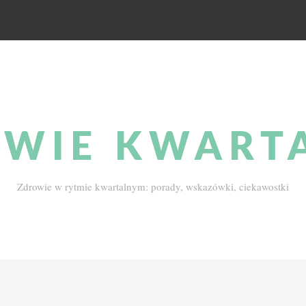
WIE KWART
Zdrowie w rytmie kwartalnym: porady, wskazówki, ciekawostki