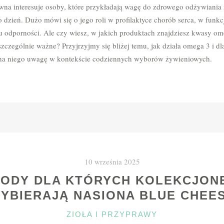
na interesuje osoby, które przykładają wagę do zdrowego odżywiania 
 dzień. Dużo mówi się o jego roli w profilaktyce chorób serca, w fun
 odporności. Ale czy wiesz, w jakich produktach znajdziesz kwasy ome
zczególnie ważne? Przyjrzyjmy się bliżej temu, jak działa omega 3 i d
ę na niego uwagę w kontekście codziennych wyborów żywieniowych.
10 września 2025
ODY DLA KTÓRYCH KOLEKCJON
YBIERAJĄ NASIONA BLUE CHEE
KATEGORIE
ZIOŁA I PRZYPRAWY