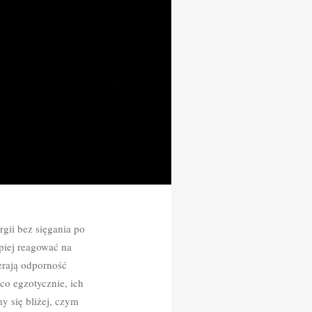
gii bez sięgania po
piej reagować na
ierają odporność
co egzotycznie, ich
y się bliżej, czym