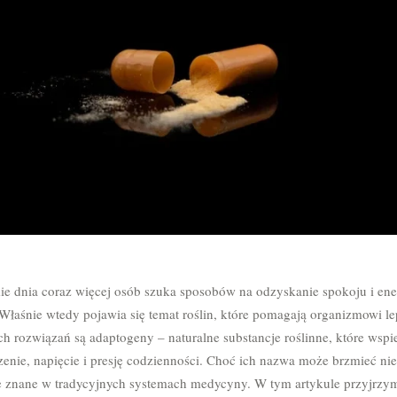
 dnia coraz więcej osób szuka sposobów na odzyskanie spokoju i ener
 Właśnie wtedy pojawia się temat roślin, które pomagają organizmowi le
ich rozwiązań są adaptogeny – naturalne substancje roślinne, które wsp
nie, napięcie i presję codzienności. Choć ich nazwa może brzmieć nie
ze znane w tradycyjnych systemach medycyny. W tym artykule przyjrzym