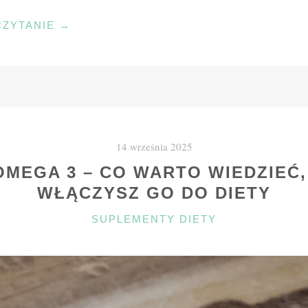
"PRZYPRAWA
CZYTANIE
→
DO
RYB
–
SEKRET
AROMATU
I
14 września 2025
SMAKU
W
OMEGA 3 – CO WARTO WIEDZIEĆ,
KAŻDYM
WŁĄCZYSZ GO DO DIETY
DANIU"
KATEGORIE
SUPLEMENTY DIETY