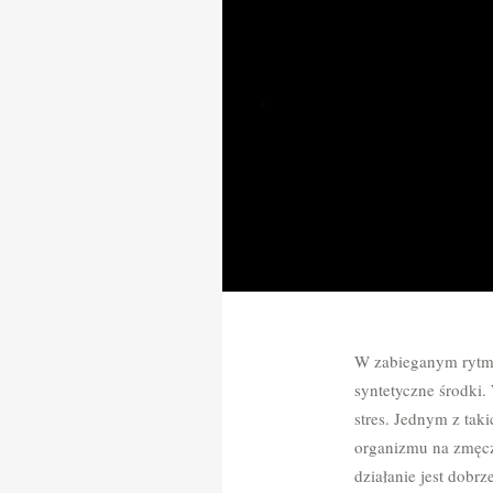
W zabieganym rytmie
syntetyczne środki.
stres. Jednym z tak
organizmu na zmęcze
działanie jest dobr