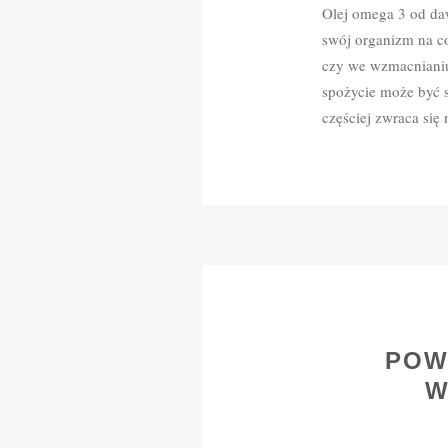
Olej omega 3 od daw
swój organizm na co
czy we wzmacnianiu
spożycie może być s
częściej zwraca si
POW
W