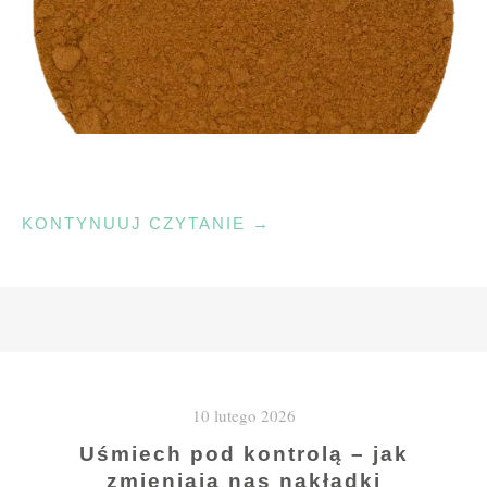
"BŁONNIK
KONTYNUUJ CZYTANIE
→
KAKAOWY
–
POCHODZENIE,
TEKSTURA
ORAZ
KULINARNA
10 lutego 2026
UNIWERSALNOŚĆ"
Uśmiech pod kontrolą – jak
zmieniają nas nakładki