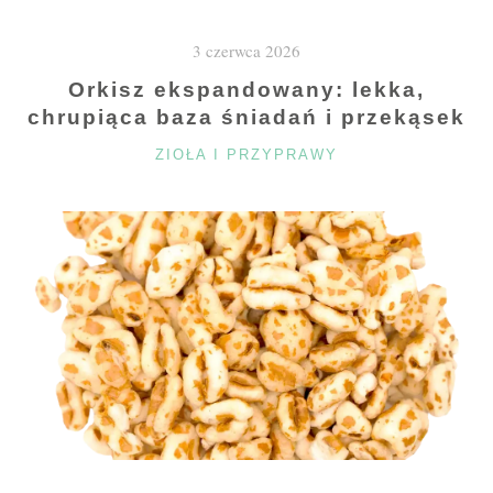
I
3 czerwca 2026
SMAK"
Orkisz ekspandowany: lekka,
chrupiąca baza śniadań i przekąsek
KATEGORIE
ZIOŁA I PRZYPRAWY