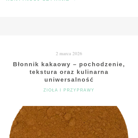
PRZYGOTOWAĆ
SIĘ
DO
WIZYTY
I
CO
2 marca 2026
BADA
DOBRY
Błonnik kakaowy – pochodzenie,
ENDOKRYNOLOG?"
tekstura oraz kulinarna
uniwersalność
KATEGORIE
ZIOŁA I PRZYPRAWY