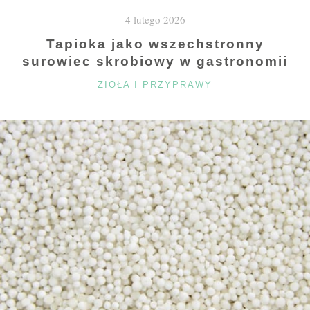
NAS
4 lutego 2026
NAKŁADKI
ORTODONTYCZNE"
Tapioka jako wszechstronny
surowiec skrobiowy w gastronomii
KATEGORIE
ZIOŁA I PRZYPRAWY