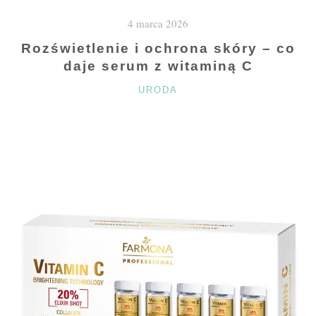
GDZIE
4 marca 2026
W
TORUNIU"
Rozświetlenie i ochrona skóry – co
daje serum z witaminą C
KATEGORIE
URODA