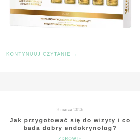
"ROZŚWIETLENIE
KONTYNUUJ CZYTANIE
→
I
OCHRONA
SKÓRY
–
CO
DAJE
3 marca 2026
SERUM
Z
Jak przygotować się do wizyty i co
WITAMINĄ
bada dobry endokrynolog?
C"
KATEGORIE
ZDROWIE