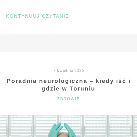
"ORKISZ
KONTYNUUJ CZYTANIE
→
EKSPANDOWANY:
LEKKA,
CHRUPIĄCA
BAZA
ŚNIADAŃ
I
7 kwietnia 2026
PRZEKĄSEK"
Poradnia neurologiczna – kiedy iść i
gdzie w Toruniu
KATEGORIE
ZDROWIE