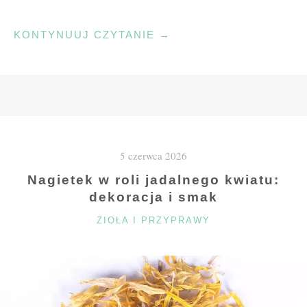
"JAK
KONTYNUUJ CZYTANIE
→
PRZYGOTOWAĆ
CYNAMONKI
I
DROŻDŻÓWKI
Z
CUKREM
5 czerwca 2026
CYNAMONOWYM"
Nagietek w roli jadalnego kwiatu:
dekoracja i smak
KATEGORIE
ZIOŁA I PRZYPRAWY