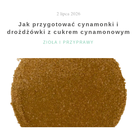
2 lipca 2026
Jak przygotować cynamonki i
drożdżówki z cukrem cynamonowym
KATEGORIE
ZIOŁA I PRZYPRAWY