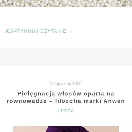
"TAPIOKA
KONTYNUUJ CZYTANIE
→
JAKO
WSZECHSTRONNY
SUROWIEC
SKROBIOWY
W
GASTRONOMII"
24 stycznia 2026
Pielęgnacja włosów oparta na
równowadze – filozofia marki Anwen
KATEGORIE
URODA