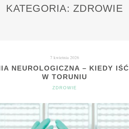
KATEGORIA:
ZDROWIE
7 kwietnia 2026
IA NEUROLOGICZNA – KIEDY IŚĆ 
W TORUNIU
KATEGORIE
ZDROWIE