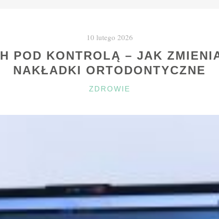
WIZYTY
I
CO
10 lutego 2026
BADA
DOBRY
H POD KONTROLĄ – JAK ZMIENI
ENDOKRYNOLOG?"
NAKŁADKI ORTODONTYCZNE
KATEGORIE
ZDROWIE