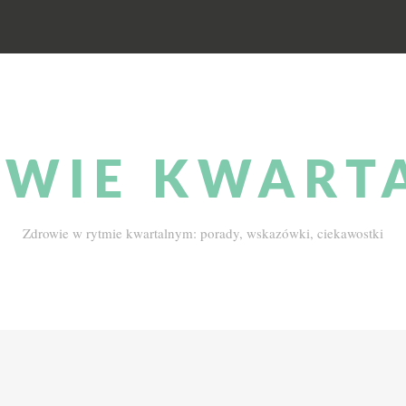
WIE KWART
Zdrowie w rytmie kwartalnym: porady, wskazówki, ciekawostki