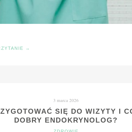
"PORADNIA
CZYTANIE
→
NEUROLOGICZNA
–
KIEDY
IŚĆ
I
GDZIE
3 marca 2026
W
TORUNIU"
RZYGOTOWAĆ SIĘ DO WIZYTY I C
DOBRY ENDOKRYNOLOG?
KATEGORIE
ZDROWIE