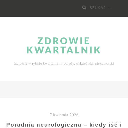
Przejdź
Szukaj
do
dla:
treści
ZDROWIE
KWARTALNIK
Zdrowie w rytmie kwartalnym: porady, wskazówki, ciekawostki
7 kwietnia 2026
Poradnia neurologiczna – kiedy iść i