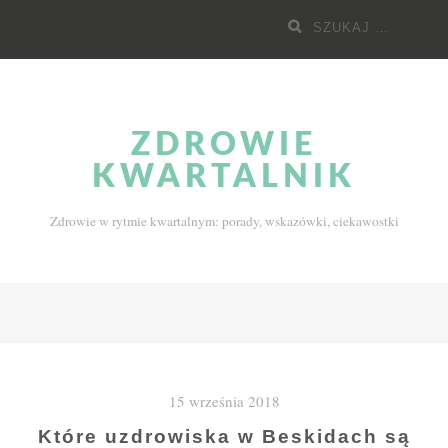
Przejdź
Szukaj
do
dla:
treści
ZDROWIE
KWARTALNIK
Zdrowie w rytmie kwartalnym: porady, wskazówki, ciekawostki
15 września 2018
Które uzdrowiska w Beskidach są